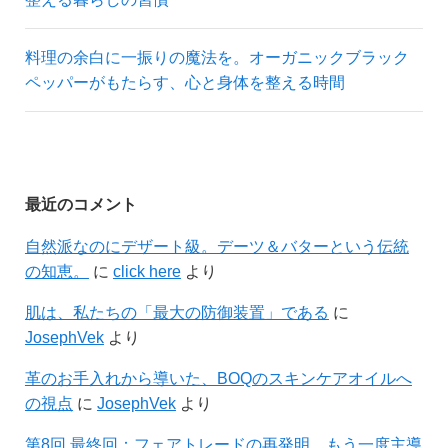
料理の余白に一振りの魔法を。オーガニックブラック
ペッパーがもたらす、心と身体を整える時間
最近のコメント
自然派なのにデザート級。デーツ＆バターという伝統
の知恵。
に
click here
より
肌は、私たちの「最大の防御装置」である
に
JosephVek
より
革のお手入れから導いた、BOQのスキンケアオイルへ
の視点
に
JosephVek
より
第8回 最終回：フェアトレードの再発明。もう一度主導