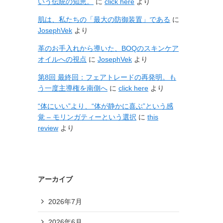
いう伝統の知恵。
に
click here
より
肌は、私たちの「最大の防御装置」である
に
JosephVek
より
革のお手入れから導いた、BOQのスキンケア
オイルへの視点
に
JosephVek
より
第8回 最終回：フェアトレードの再発明。も
う一度主導権を南側へ
に
click here
より
“体にいい”より、“体が静かに喜ぶ”という感
覚 – モリンガティーという選択
に
this
review
より
アーカイブ
2026年7月
2026年6月