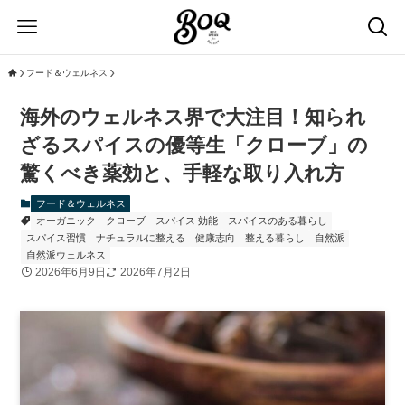
フード＆ウェルネス
海外のウェルネス界で大注目！知られ
ざるスパイスの優等生「クローブ」の
驚くべき薬効と、手軽な取り入れ方
フード＆ウェルネス
オーガニック
クローブ
スパイス 効能
スパイスのある暮らし
スパイス習慣
ナチュラルに整える
健康志向
整える暮らし
自然派
自然派ウェルネス
2026年6月9日
2026年7月2日