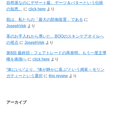
自然派なのにデザート級。デーツ＆バターという伝統
の知恵。
に
click here
より
肌は、私たちの「最大の防御装置」である
に
JosephVek
より
革のお手入れから導いた、BOQのスキンケアオイルへ
の視点
に
JosephVek
より
第8回 最終回：フェアトレードの再発明。もう一度主導
権を南側へ
に
click here
より
“体にいい”より、“体が静かに喜ぶ”という感覚 – モリン
ガティーという選択
に
this review
より
アーカイブ