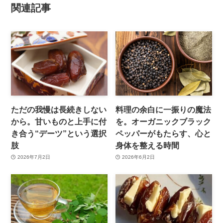
関連記事
ただの我慢は長続きしない
料理の余白に一振りの魔法
から。甘いものと上手に付
を。オーガニックブラック
き合う“デーツ”という選択
ペッパーがもたらす、心と
肢
身体を整える時間
2026年7月2日
2026年6月2日